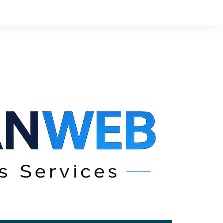
Ski
t
conten